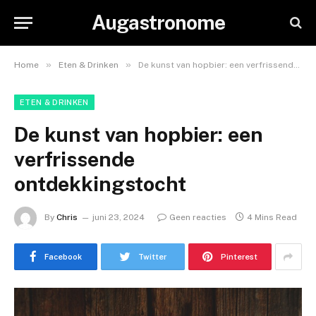
Augastronome
»
»
Home
Eten & Drinken
De kunst van hopbier: een verfrissende ontdekkingstocht
ETEN & DRINKEN
De kunst van hopbier: een
verfrissende
ontdekkingstocht
By
Chris
juni 23, 2024
Geen reacties
4 Mins Read
Facebook
Twitter
Pinterest