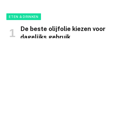
ETEN & DRINKEN
De beste olijfolie kiezen voor
dagelijks gebruik
ETEN & DRINKEN
juni 17, 2024