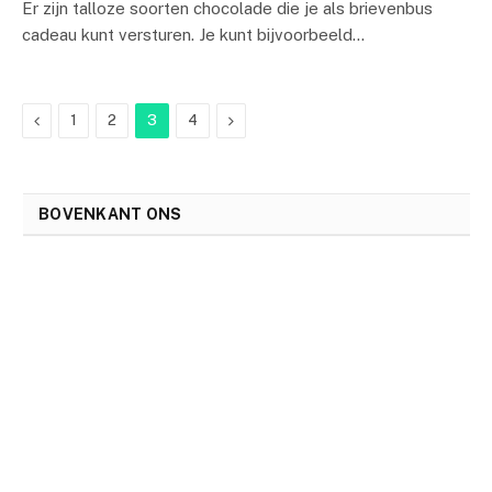
Er zijn talloze soorten chocolade die je als brievenbus
cadeau kunt versturen. Je kunt bijvoorbeeld…
Previous
Next
1
2
3
4
BOVENKANT ONS